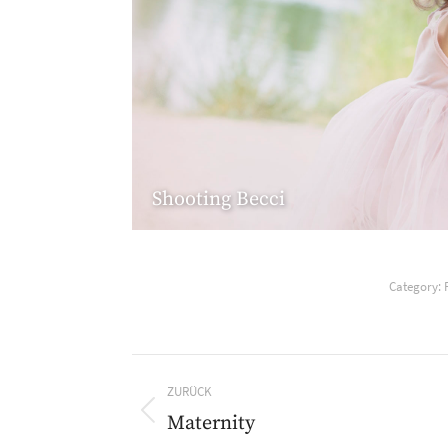
Shooting Becci
Category:
Album-
ZURÜCK
Navigation
Maternity
Vorheriges