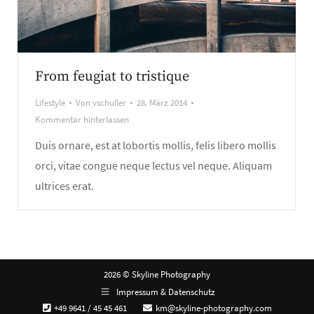
From feugiat to tristique
Lifestyle
Von
vschuller
28. März 2014
Kommentar hinterlassen
Duis ornare, est at lobortis mollis, felis libero mollis
orci, vitae congue neque lectus vel neque. Aliquam
ultrices erat.
2026 © Skyline Photography
Impressum & Datenschutz
+49 9641 / 45 45 461
km@skyline-photography.com