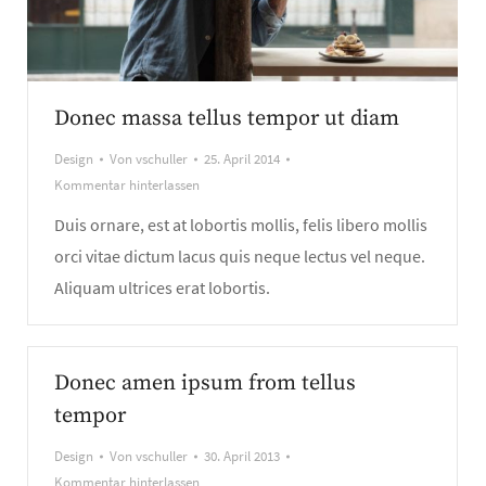
Donec massa tellus tempor ut diam
Design
Von
vschuller
25. April 2014
Kommentar hinterlassen
Duis ornare, est at lobortis mollis, felis libero mollis
orci vitae dictum lacus quis neque lectus vel neque.
Aliquam ultrices erat lobortis.
Donec amen ipsum from tellus
tempor
Design
Von
vschuller
30. April 2013
Kommentar hinterlassen