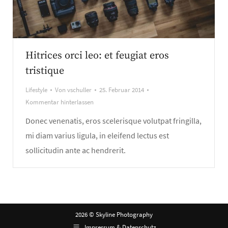
Hitrices orci leo: et feugiat eros
tristique
Lifestyle
Von
vschuller
25. Februar 2014
Kommentar hinterlassen
Donec venenatis, eros scelerisque volutpat fringilla,
mi diam varius ligula, in eleifend lectus est
sollicitudin ante ac hendrerit.
2026 © Skyline Photography
Impressum & Datenschutz